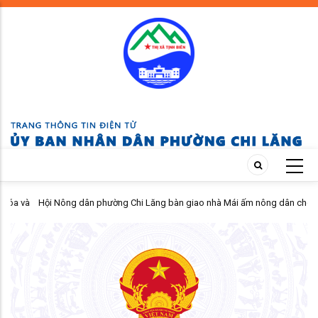
Skip
to
main
content
 và
Hội Nông dân phường Chi Lăng bàn giao nhà Mái ấm nông dân cho hội
viên khó khăn