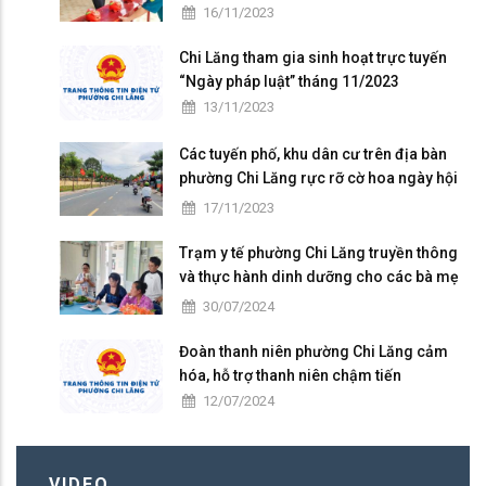
Đại đoàn kết toàn dân tộc
16/11/2023
Chi Lăng tham gia sinh hoạt trực tuyến
“Ngày pháp luật” tháng 11/2023
13/11/2023
Các tuyến phố, khu dân cư trên địa bàn
phường Chi Lăng rực rỡ cờ hoa ngày hội
Đại đoàn kết toàn dân tộc ở khu dân cư
17/11/2023
(18/11)
Trạm y tế phường Chi Lăng truyền thông
và thực hành dinh dưỡng cho các bà mẹ
có con nhỏ trên địa bàn
30/07/2024
Đoàn thanh niên phường Chi Lăng cảm
hóa, hỗ trợ thanh niên chậm tiến
12/07/2024
VIDEO