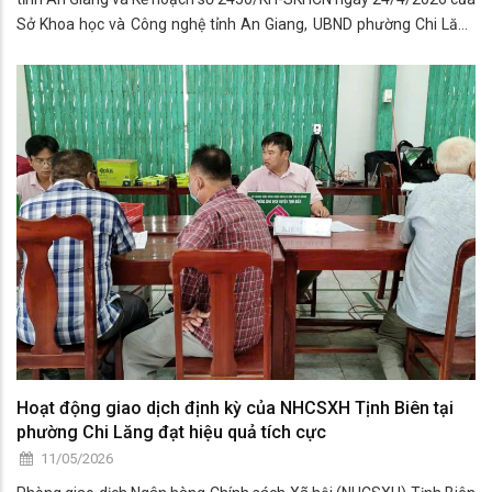
Sở Khoa học và Công nghệ tỉnh An Giang, UBND phường Chi Lăng
đã ban hành Kế hoạch số 842a/KH-UBND, ngày 28/4/2026 về triển
khai cấp chứng thư số công cộng qua ứng dụng VNeID và xác thực
thông tin thuê bao di động mặt đất trên địa bàn phường năm 2026.
Hoạt động giao dịch định kỳ của NHCSXH Tịnh Biên tại
phường Chi Lăng đạt hiệu quả tích cực
11/05/2026