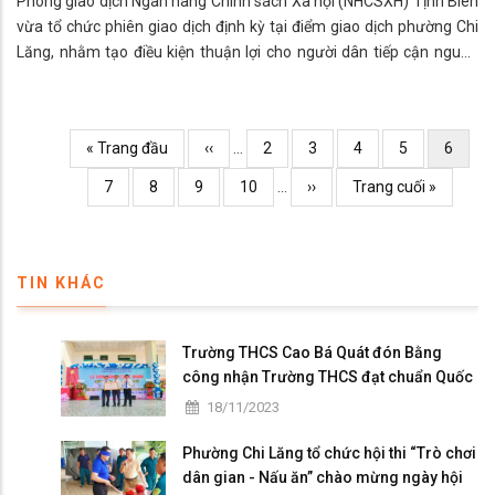
Phòng giao dịch Ngân hàng Chính sách Xã hội (NHCSXH) Tịnh Biên
vừa tổ chức phiên giao dịch định kỳ tại điểm giao dịch phường Chi
Lăng, nhằm tạo điều kiện thuận lợi cho người dân tiếp cận nguồn
vốn ưu đãi, thực hiện thu nợ, thu lãi và huy động tiết kiệm theo đúng
quy định.
Pagination
Trang
« Trang đầu
Previous
‹‹
…
Page
2
Page
3
Page
4
Page
5
Curren
6
đầu
page
page
Page
7
Page
8
Page
9
Page
10
…
Trang
››
Trang
Trang cuối »
kế
cuối
TIN KHÁC
Trường THCS Cao Bá Quát đón Bằng
công nhận Trường THCS đạt chuẩn Quốc
gia mức độ I và họp mặt kỷ niệm 41 năm
18/11/2023
ngày Nhà giáo Việt Nam
Phường Chi Lăng tổ chức hội thi “Trò chơi
dân gian - Nấu ăn” chào mừng ngày hội