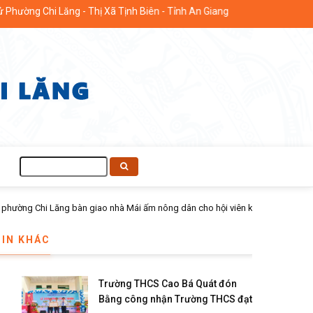
ường Chi Lăng - Thị Xã Tịnh Biên - Tỉnh An Giang
Tìm
kiếm
ó khăn
TIN KHÁC
Trường THCS Cao Bá Quát đón
Bằng công nhận Trường THCS đạt