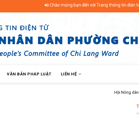
Chào mừng bạn đến với Trang thông tin điện tử Ph
VĂN BẢN PHÁP LUẬT
LIÊN HỆ
ội Nông dân phường Chi Lăng bàn giao nhà Mái ấm nông dân cho hội viên kh