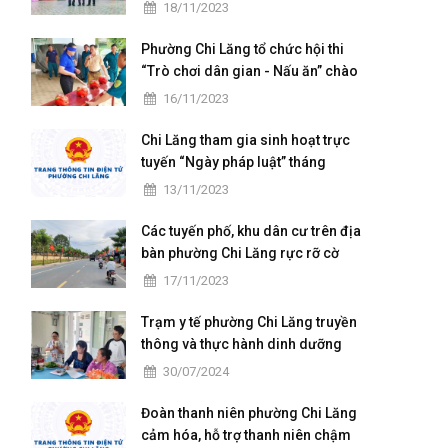
chuẩn Quốc gia mức độ I và họp
18/11/2023
mặt kỷ niệm 41 năm ngày Nhà
giáo Việt Nam
Phường Chi Lăng tổ chức hội thi
“Trò chơi dân gian - Nấu ăn” chào
mừng ngày hội Đại đoàn kết toàn
16/11/2023
dân tộc
Chi Lăng tham gia sinh hoạt trực
tuyến “Ngày pháp luật” tháng
11/2023
13/11/2023
Các tuyến phố, khu dân cư trên địa
bàn phường Chi Lăng rực rỡ cờ
hoa ngày hội Đại đoàn kết toàn
17/11/2023
dân tộc ở khu dân cư (18/11)
Trạm y tế phường Chi Lăng truyền
thông và thực hành dinh dưỡng
cho các bà mẹ có con nhỏ trên
30/07/2024
địa bàn
Đoàn thanh niên phường Chi Lăng
cảm hóa, hỗ trợ thanh niên chậm