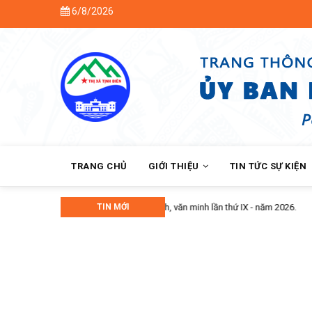
Skip
6/8/2026
to
main
content
MAIN
NAVIGATION
TRANG CHỦ
GIỚI THIỆU
TIN TỨC SỰ KIỆN
năm 2026.
TIN MỚI
H