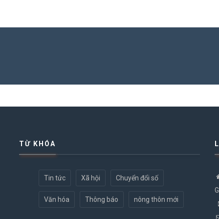
TỪ KHÓA
Tin tức
Xã hội
Chuyển đổi số
G
Văn hóa
Thông báo
nông thôn mới