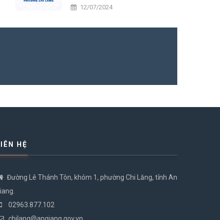
tiến
12/07/2024
LIÊN HỆ
Đường Lê Thánh Tôn, khóm 1, phường Chi Lăng, tỉnh An
iang.
02963.877.102
chilang@angiang.gov.vn