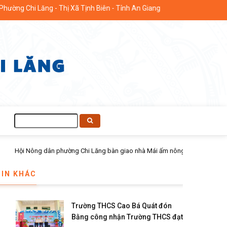
Chi Lăng - Thị Xã Tịnh Biên - Tỉnh An Giang
Tìm
kiếm
TIN KHÁC
Trường THCS Cao Bá Quát đón
Bằng công nhận Trường THCS đạt