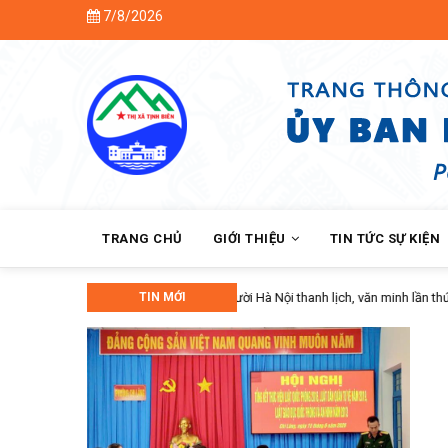
Skip
7/8/2026
to
main
content
MAIN
NAVIGATION
TRANG CHỦ
GIỚI THIỆU
TIN TỨC SỰ KIỆN
TIN MỚI
Hội Nông dân phường Chi 