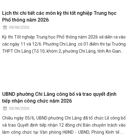
Lịch thi chi tiết các môn kỳ thi tốt nghiệp Trung học
Phổ thông năm 2026
09/06/2026
Kỳ thi Tốt nghiệp Trung học Phổ thông năm 2026 sẽ diễn ra vào
các ngày 11 và 12/6. Phường Chi Lăng có 01 điểm thi tại Trường
THPT Chi Lăng (Tổ 10, khóm 2, phường Chi Lăng, tỉnh An Giang).
Tổng số thí sinh đăng ký dự thi là 347 thí sinh. trong đó: 324 thí
sinh của Trường THPT Chi Lăng và 23 thí sinh của Trung tâm
GDTX.
UBND phường Chi Lăng công bố và trao quyết định
tiếp nhận công chức năm 2026
05/06/2026
Chiều ngày 05/6, UBND phường Chi Lăng đã tổ chức Lễ công bố
và trao Quyết định tiếp nhận 12 đồng chí Bán chuyên trách vào
làm công chức tại Văn phòng HĐND - UBND, Phòng Kinh tế Hạ