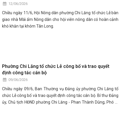
12/06/2026
Chiều ngày 11/6, Hội Nông dân phường Chi Lăng tổ chức Lễ bàn
giao nhà Mái ấm Nông dân cho hội viên nông dân có hoàn cảnh
khó khăn tại khóm Tân Long.
Phường Chi Lăng tổ chức Lễ công bố và trao quyết
định công tác cán bộ
09/06/2026
Chiều ngày 09/6, Ban Thường vụ Đảng ủy phường Chi Lăng tổ
chức Lễ công bố và trao quyết định công tác cán bộ. Bí thư Đảng
ủy, Chủ tịch HĐND phường Chi Lăng - Phan Thành Dũng; Phó Bí
thư Thường trực Đảng ủy phường Chi Lăng - Trần Thị Biên; Phó
Bí thư Đảng ủy, Chủ tịch UBND phường Chi Lăng - Lê Ngọc Tấn
đến dự.