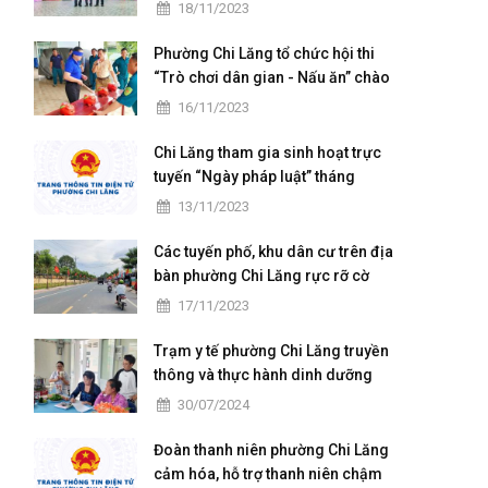
chuẩn Quốc gia mức độ I và họp
18/11/2023
mặt kỷ niệm 41 năm ngày Nhà
giáo Việt Nam
Phường Chi Lăng tổ chức hội thi
“Trò chơi dân gian - Nấu ăn” chào
mừng ngày hội Đại đoàn kết toàn
16/11/2023
dân tộc
Chi Lăng tham gia sinh hoạt trực
tuyến “Ngày pháp luật” tháng
11/2023
13/11/2023
Các tuyến phố, khu dân cư trên địa
bàn phường Chi Lăng rực rỡ cờ
hoa ngày hội Đại đoàn kết toàn
17/11/2023
dân tộc ở khu dân cư (18/11)
Trạm y tế phường Chi Lăng truyền
thông và thực hành dinh dưỡng
cho các bà mẹ có con nhỏ trên
30/07/2024
địa bàn
Đoàn thanh niên phường Chi Lăng
cảm hóa, hỗ trợ thanh niên chậm