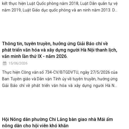
kết thực hiện Luật Quốc phòng năm 2018, Luật Dân quân tự vệ
năm 2019, Luật Giáo dục quốc phòng và an ninh năm 2013. Dự
hội nghị có đồng chí Phan Thành Dũng - Bí thư Đảng ủy, Chủ tịch
HĐND phường; đồng chí Lê Ngọc Tấn - Phó Bí thư Đảng ủy, Chủ
tịch UBND phường chủ trì hội nghị.
Thông tin, tuyên truyền, hưởng ứng Giải Báo chí về
phát triển văn hóa và xây dựng người Hà Nội thanh lịch,
văn minh lần thứ IX - năm 2026.
15/06/2026
Thực hiện Công văn số 734-CV/BTGDVTU, ngày 27/5/2026 của
Ban Tuyên giáo và Dân vận Tỉnh ủy về tuyên truyền, hưởng ứng
Giải Báo chí về phát triển văn hóa và xây dựng người Hà Nội
thanh lịch, văn minh lần thứ IX - năm 2026. Ban Xây dựng Đảng
Đảng ủy phường Chi Lăng đã ban hành Công văn số 241-
CV/BXDĐ ngày 11/6/2026 đề nghị các chi bộ, đảng bộ trực
thuộc, Ủy ban Mặt trận Tổ quốc Việt Nam và các tổ chức chính
trị - xã hội, UBND phường cùng các cơ quan, đơn vị liên quan tích
Hội Nông dân phường Chi Lăng bàn giao nhà Mái ấm
nông dân cho hội viên khó khăn
cực tuyên truyền và hưởng ứng tham gia Giải.