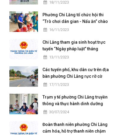
chuẩn Quốc gia mức độ I và họp
18/11/2023
mặt kỷ niệm 41 năm ngày Nhà
giáo Việt Nam
Phường Chi Lăng tổ chức hội thi
“Trò chơi dân gian - Nấu ăn” chào
mừng ngày hội Đại đoàn kết toàn
16/11/2023
dân tộc
Chi Lăng tham gia sinh hoạt trực
tuyến “Ngày pháp luật” tháng
11/2023
13/11/2023
Các tuyến phố, khu dân cư trên địa
bàn phường Chi Lăng rực rỡ cờ
hoa ngày hội Đại đoàn kết toàn
17/11/2023
dân tộc ở khu dân cư (18/11)
Trạm y tế phường Chi Lăng truyền
thông và thực hành dinh dưỡng
cho các bà mẹ có con nhỏ trên
30/07/2024
địa bàn
Đoàn thanh niên phường Chi Lăng
cảm hóa, hỗ trợ thanh niên chậm