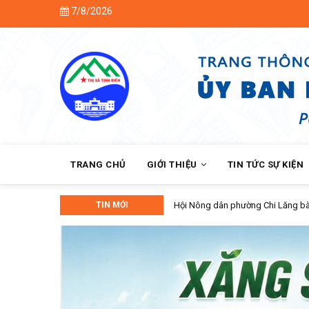
Skip
7/8/2026
Chà
to
main
content
MAIN
NAVIGATION
TRANG CHỦ
GIỚI THIỆU
TIN TỨC SỰ KIỆN
àn giao nhà Mái ấm nông dân cho hội viên khó khăn
TIN MỚI