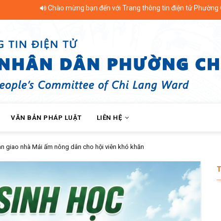
o mừng bạn đến với Trang thông tin điện tử Phường Chi Lăng - Thị Xã Tị
VĂN BẢN PHÁP LUẬT
LIÊN HỆ