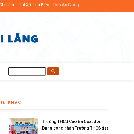
nh Biên - Tỉnh An Giang
Tìm
kiếm
Phường Chi Lăng tổ chức Lễ công bố và trao quyết định công t
TIN KHÁC
Trường THCS Cao Bá Quát đón
Bằng công nhận Trường THCS đạt