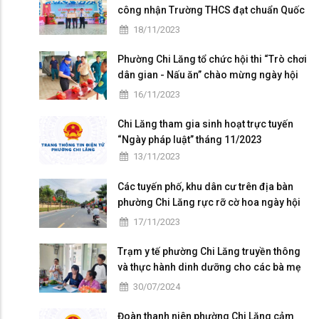
công nhận Trường THCS đạt chuẩn Quốc
gia mức độ I và họp mặt kỷ niệm 41 năm
18/11/2023
ngày Nhà giáo Việt Nam
Phường Chi Lăng tổ chức hội thi “Trò chơi
dân gian - Nấu ăn” chào mừng ngày hội
Đại đoàn kết toàn dân tộc
16/11/2023
Chi Lăng tham gia sinh hoạt trực tuyến
“Ngày pháp luật” tháng 11/2023
13/11/2023
Các tuyến phố, khu dân cư trên địa bàn
phường Chi Lăng rực rỡ cờ hoa ngày hội
Đại đoàn kết toàn dân tộc ở khu dân cư
17/11/2023
(18/11)
Trạm y tế phường Chi Lăng truyền thông
và thực hành dinh dưỡng cho các bà mẹ
có con nhỏ trên địa bàn
30/07/2024
Đoàn thanh niên phường Chi Lăng cảm