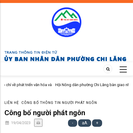
Skip
to
main
content
ển văn hóa và
Hội Nông dân phường Chi Lăng bàn giao nhà Mái ấm nông dân 
m 2026.
viên khó khăn
LIÊN HỆ
CÔNG BỐ THÔNG TIN NGƯỜI PHÁT NGÔN
Công bố người phát ngôn
19/04/2023
-
aA
+