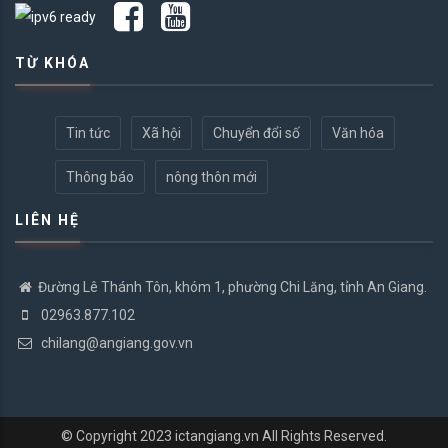
TỪ KHÓA
Tin tức
Xã hội
Chuyển đổi số
Văn hóa
Thông báo
nông thôn mới
LIÊN HỆ
Đường Lê Thánh Tôn, khóm 1, phường Chi Lăng, tỉnh An Giang.
02963.877.102
chilang@angiang.gov.vn
© Copyright 2023
ictangiang.vn
All Rights Reserved.