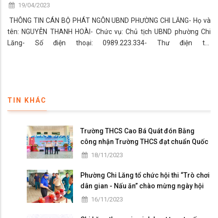
19/04/2023
THÔNG TIN CÁN BỘ PHÁT NGÔN UBND PHƯỜNG CHI LĂNG- Họ và
tên: NGUYỄN THANH HOÀI- Chức vụ: Chủ tịch UBND phường Chi
Lăng- Số điện thoại: 0989.223.334- Thư điện tử:
nthoai.chilang@angiang.gov.vn
TIN KHÁC
Trường THCS Cao Bá Quát đón Bằng
công nhận Trường THCS đạt chuẩn Quốc
gia mức độ I và họp mặt kỷ niệm 41 năm
18/11/2023
ngày Nhà giáo Việt Nam
Phường Chi Lăng tổ chức hội thi “Trò chơi
dân gian - Nấu ăn” chào mừng ngày hội
Đại đoàn kết toàn dân tộc
16/11/2023