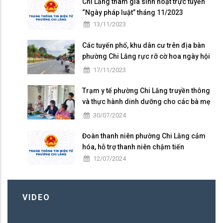
Chi Lăng tham gia sinh hoạt trực tuyến
“Ngày pháp luật” tháng 11/2023
13/11/2023
Các tuyến phố, khu dân cư trên địa bàn
phường Chi Lăng rực rỡ cờ hoa ngày hội
Đại đoàn kết toàn dân tộc ở khu dân cư
17/11/2023
(18/11)
Trạm y tế phường Chi Lăng truyền thông
và thực hành dinh dưỡng cho các bà mẹ
có con nhỏ trên địa bàn
30/07/2024
Đoàn thanh niên phường Chi Lăng cảm
hóa, hỗ trợ thanh niên chậm tiến
12/07/2024
VIDEO