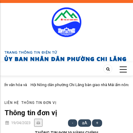
Skip
to
main
content
óa và
Hội Nông dân phường Chi Lăng bàn giao nhà Mái ấm nông dân cho hội
viên khó khăn
LIÊN HỆ
THÔNG TIN ĐƠN VỊ
Thông tin đơn vị
19/04/2023
-
aA
+