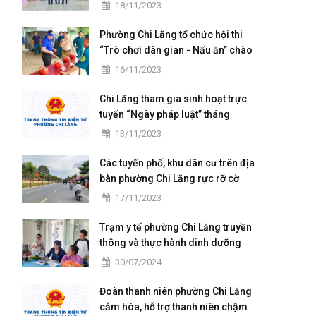
chuẩn Quốc gia mức độ I và họp
18/11/2023
mặt kỷ niệm 41 năm ngày Nhà
giáo Việt Nam
Phường Chi Lăng tổ chức hội thi
“Trò chơi dân gian - Nấu ăn” chào
mừng ngày hội Đại đoàn kết toàn
16/11/2023
dân tộc
Chi Lăng tham gia sinh hoạt trực
tuyến “Ngày pháp luật” tháng
11/2023
13/11/2023
Các tuyến phố, khu dân cư trên địa
bàn phường Chi Lăng rực rỡ cờ
hoa ngày hội Đại đoàn kết toàn
17/11/2023
dân tộc ở khu dân cư (18/11)
Trạm y tế phường Chi Lăng truyền
thông và thực hành dinh dưỡng
cho các bà mẹ có con nhỏ trên
30/07/2024
địa bàn
Đoàn thanh niên phường Chi Lăng
cảm hóa, hỗ trợ thanh niên chậm