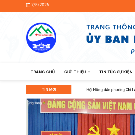
Skip
7/8/2026
Ch
to
main
content
MAIN
NAVIGATION
TRANG CHỦ
GIỚI THIỆU
TIN TỨC SỰ KIỆN
TIN MỚI
Hội Nông dân phường Chi Lăng bàn giao nhà Má