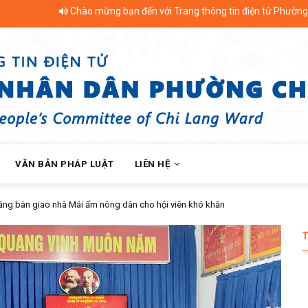
ào mừng bạn đến với Trang thông tin điện tử Phường Chi Lăng - Thị Xã T
VĂN BẢN PHÁP LUẬT
LIÊN HỆ
i ấm nông dân cho hội viên khó khăn