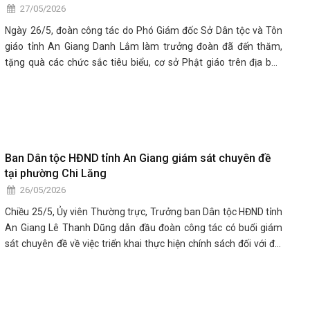
27/05/2026
Ngày 26/5, đoàn công tác do Phó Giám đốc Sở Dân tộc và Tôn
giáo tỉnh An Giang Danh Lắm làm trưởng đoàn đã đến thăm,
tặng quà các chức sắc tiêu biểu, cơ sở Phật giáo trên địa bàn
phường Chi Lăng dịp Đại lễ Phật đản Phật lịch 2570, dương lịch
năm 2026.
Ban Dân tộc HĐND tỉnh An Giang giám sát chuyên đề
tại phường Chi Lăng
26/05/2026
Chiều 25/5, Ủy viên Thường trực, Trưởng ban Dân tộc HĐND tỉnh
An Giang Lê Thanh Dũng dẫn đầu đoàn công tác có buổi giám
sát chuyên đề về việc triển khai thực hiện chính sách đối với đội
ngũ cán bộ, công chức, viên chức người dân tộc thiểu số trên địa
bàn phường Chi Lăng.