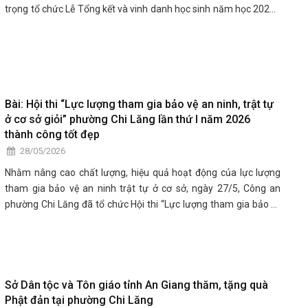
trọng tổ chức Lễ Tổng kết và vinh danh học sinh năm học 2025 -
2026. Đây là dịp để thầy, cô và trò các trường cùng nhìn lại chặng
đường một năm qua với vô vàn nỗ lực và quả ngọt. Đến tham dự
tại các điểm trường có đại diện lãnh đạo Đảng ủy, HĐND, UBND,
UBMTTQVN phường Chi Lăng cùng đông đảo phụ huynh học
sinh và giáo viên.
Bài: Hội thi “Lực lượng tham gia bảo vệ an ninh, trật tự
ở cơ sở giỏi” phường Chi Lăng lần thứ I năm 2026
thành công tốt đẹp
28/05/2026
Nhằm nâng cao chất lượng, hiệu quả hoạt động của lực lượng
tham gia bảo vệ an ninh trật tự ở cơ sở, ngày 27/5, Công an
phường Chi Lăng đã tổ chức Hội thi “Lực lượng tham gia bảo vệ
an ninh, trật tự ở cơ sở giỏi” lần thứ I năm 2026, với nhiều nội
dung thiết thực, sát thực tiễn công tác.
Sở Dân tộc và Tôn giáo tỉnh An Giang thăm, tặng quà
Phật đản tại phường Chi Lăng