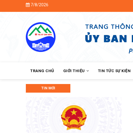
Skip
7/8/2026
to
main
content
MAIN
NAVIGATION
TRANG CHỦ
GIỚI THIỆU
TIN TỨC SỰ KIỆN
TIN MỚI
Hội Nông dân phường Chi Lăng bà