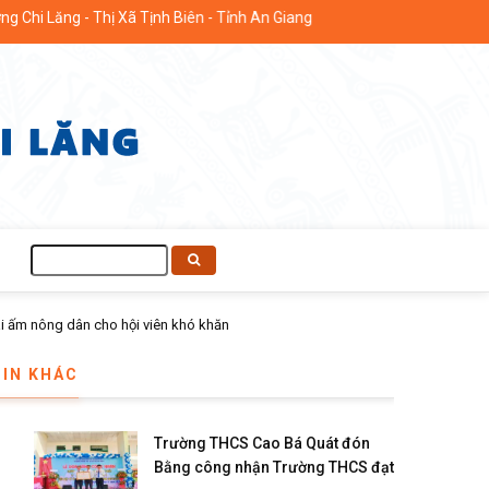
ăng - Thị Xã Tịnh Biên - Tỉnh An Giang
Tìm
kiếm
TIN KHÁC
Trường THCS Cao Bá Quát đón
Bằng công nhận Trường THCS đạt