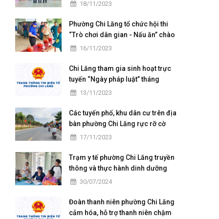
chuẩn Quốc gia mức độ I và họp
18/11/2023
mặt kỷ niệm 41 năm ngày Nhà
giáo Việt Nam
Phường Chi Lăng tổ chức hội thi
“Trò chơi dân gian - Nấu ăn” chào
mừng ngày hội Đại đoàn kết toàn
16/11/2023
dân tộc
Chi Lăng tham gia sinh hoạt trực
tuyến “Ngày pháp luật” tháng
11/2023
13/11/2023
Các tuyến phố, khu dân cư trên địa
bàn phường Chi Lăng rực rỡ cờ
hoa ngày hội Đại đoàn kết toàn
17/11/2023
dân tộc ở khu dân cư (18/11)
Trạm y tế phường Chi Lăng truyền
thông và thực hành dinh dưỡng
cho các bà mẹ có con nhỏ trên
30/07/2024
địa bàn
Đoàn thanh niên phường Chi Lăng
cảm hóa, hỗ trợ thanh niên chậm