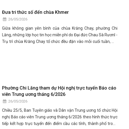
Đưa tri thức số đến chùa Khmer
26/05/2026
Giữa không gian yên bình của chùa Krăng Chay, phường Chi
Lăng, những lớp học tin học miễn phí do Đại đức Chau Sà Rươnl -
Trụ trì chùa Krăng Chay tổ chức đều đặn vào mỗi cuối tuần, mở
ra cơ hội tiếp cận tri thức số cho nhiều tăng sinh, học sinh Khmer
vùng Bảy Núi.
Phường Chi Lăng tham dự Hội nghị trực tuyến Báo cáo
viên Trung ương tháng 6/2026
26/05/2026
Chiều 25/5, Ban Tuyên giáo và Dân vận Trung ương tổ chức Hội
nghị Báo cáo viên Trung ương tháng 6/2026 theo hình thức trực
tiếp kết hợp trực tuyến đến điểm cầu các tỉnh, thành phố trong