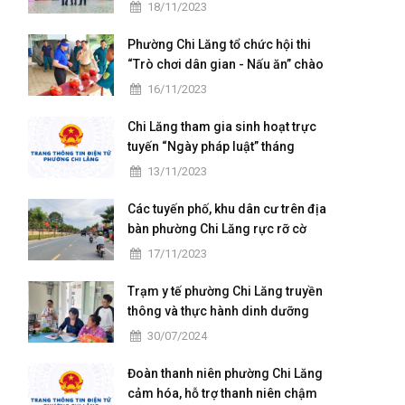
chuẩn Quốc gia mức độ I và họp
18/11/2023
mặt kỷ niệm 41 năm ngày Nhà
giáo Việt Nam
Phường Chi Lăng tổ chức hội thi
“Trò chơi dân gian - Nấu ăn” chào
mừng ngày hội Đại đoàn kết toàn
16/11/2023
dân tộc
Chi Lăng tham gia sinh hoạt trực
tuyến “Ngày pháp luật” tháng
11/2023
13/11/2023
Các tuyến phố, khu dân cư trên địa
bàn phường Chi Lăng rực rỡ cờ
hoa ngày hội Đại đoàn kết toàn
17/11/2023
dân tộc ở khu dân cư (18/11)
Trạm y tế phường Chi Lăng truyền
thông và thực hành dinh dưỡng
cho các bà mẹ có con nhỏ trên
30/07/2024
địa bàn
Đoàn thanh niên phường Chi Lăng
cảm hóa, hỗ trợ thanh niên chậm