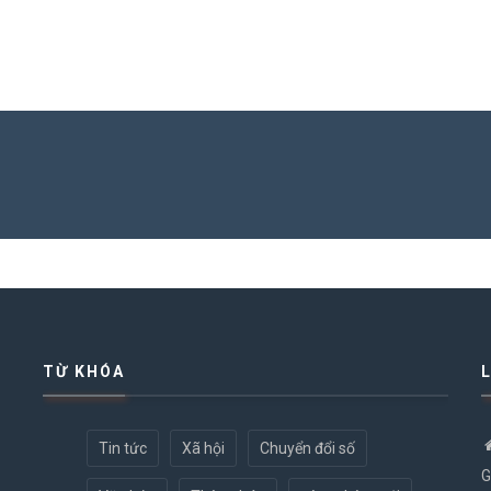
TỪ KHÓA
Tin tức
Xã hội
Chuyển đổi số
G