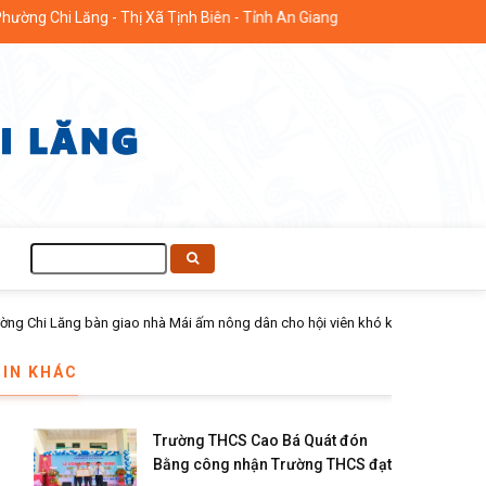
g Chi Lăng - Thị Xã Tịnh Biên - Tỉnh An Giang
Tìm
kiếm
TIN KHÁC
Trường THCS Cao Bá Quát đón
Bằng công nhận Trường THCS đạt