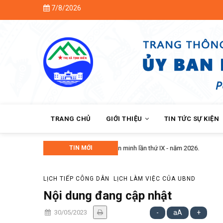
Skip
7/8/2026
to
main
content
MAIN
NAVIGATION
TRANG CHỦ
GIỚI THIỆU
TIN TỨC SỰ KIỆN
6.
TIN MỚI
Hội Nôn
LỊCH TIẾP CÔNG DÂN
LỊCH LÀM VIỆC CỦA UBND
Nội dung đang cập nhật
30/05/2023
-
aA
+