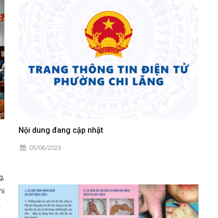
- Phó Chủ tịch Ủy ban nhân dân thị xã Tịnh Biên và đại diện
các sở, ngành liên quan vừa có buổi làm việc với đại diện
lãnh đạo Văn phòng Toà hành chính, Sở Thương mại tỉnh
Takeo và tỉnh Kadal - Vương quốc Campuchia.
Nội dung đang cập nhật
05/06/2023
g,
hị
áo