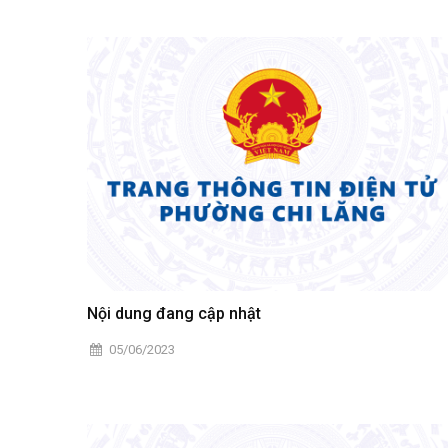
tuyển thực tập sinh kỹ năng lao động ở các nước: Nhật Bả
Đài Loan, Hungary cũng như được tư vấn lựa chọn nhữ
ngành nghề phù hợp với bản thân.
Nội dung đang cập nhật
05/06/2023