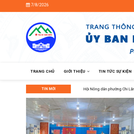
Skip
7/8/2026
to
main
content
MAIN
NAVIGATION
TRANG CHỦ
GIỚI THIỆU
TIN TỨC SỰ KIỆN
TIN MỚI
Hội Nông dân phường Chi Lăng bàn