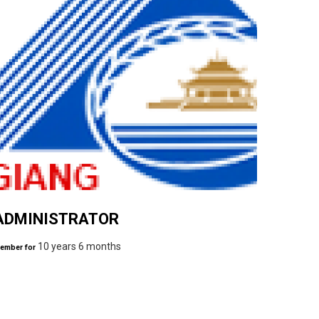
ADMINISTRATOR
10 years 6 months
ember for