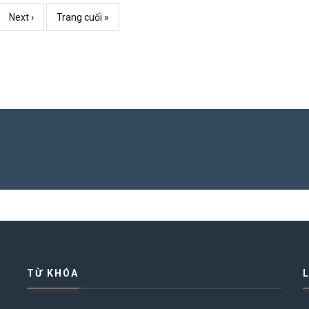
e
Trang
Next ›
Trang
Trang cuối »
kế
cuối
TỪ KHÓA