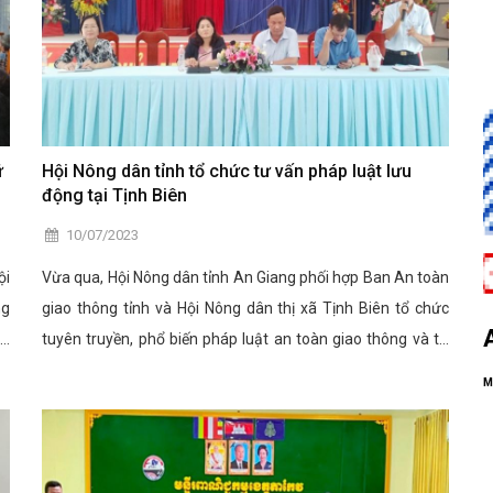
ữ
Hội Nông dân tỉnh tổ chức tư vấn pháp luật lưu
động tại Tịnh Biên
10/07/2023
ội
Vừa qua, Hội Nông dân tỉnh An Giang phối hợp Ban An toàn
ng
giao thông tỉnh và Hội Nông dân thị xã Tịnh Biên tổ chức
nữ
tuyên truyền, phổ biến pháp luật an toàn giao thông và tư
vấn pháp luật lưu động tại xã An Cư và Vĩnh Trung. Đến dự,
M
có bà Nguyễn Thị Thu Trang- Phó Giám đốc Trung tâm Hỗ
trợ Nông dân; đại diện Ban An toàn giao thông tỉnh; ông
Trần Phước Hiểu- Chủ tịch Hội Nông dân thị xã Tịnh Biên.