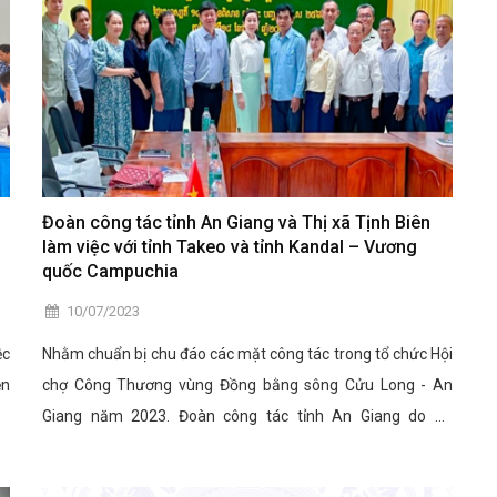
Đoàn công tác tỉnh An Giang và Thị xã Tịnh Biên
làm việc với tỉnh Takeo và tỉnh Kandal – Vương
quốc Campuchia
10/07/2023
ệc
Nhằm chuẩn bị chu đáo các mặt công tác trong tổ chức Hội
ện
chợ Công Thương vùng Đồng bằng sông Cửu Long - An
Sở
Giang năm 2023. Đoàn công tác tỉnh An Giang do bà
 6
Nguyễn Tâm Tuyết Trinh - Phó Giám đốc Trung tâm Xúc
tiến Thương mại và Đầu tư An Giang cùng ông Lâm Văn Bá