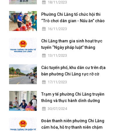
chuẩn Quốc gia mức độ I và họp
18/11/2023
mặt kỷ niệm 41 năm ngày Nhà
giáo Việt Nam
Phường Chi Lăng tổ chức hội thi
“Trò chơi dân gian - Nấu ăn” chào
mừng ngày hội Đại đoàn kết toàn
16/11/2023
dân tộc
Chi Lăng tham gia sinh hoạt trực
tuyến “Ngày pháp luật” tháng
11/2023
13/11/2023
Các tuyến phố, khu dân cư trên địa
bàn phường Chi Lăng rực rỡ cờ
hoa ngày hội Đại đoàn kết toàn
17/11/2023
dân tộc ở khu dân cư (18/11)
Trạm y tế phường Chi Lăng truyền
thông và thực hành dinh dưỡng
cho các bà mẹ có con nhỏ trên
30/07/2024
địa bàn
Đoàn thanh niên phường Chi Lăng
cảm hóa, hỗ trợ thanh niên chậm