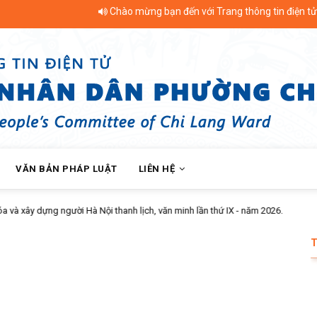
Chào mừng bạn đến với Trang thông tin điện tử Phư
VĂN BẢN PHÁP LUẬT
LIÊN HỆ
Hội Nông dân phường Chi Lăng bàn giao nhà Má