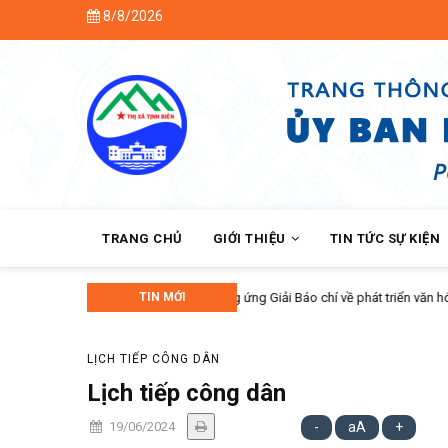
Skip
8/8/2026
to
main
content
MAIN
NAVIGATION
TRANG CHỦ
GIỚI THIỆU
TIN TỨC SỰ KIỆN
anh lịch, văn minh lần thứ IX - năm 2026.
TIN MỚI
LỊCH TIẾP CÔNG DÂN
Lịch tiếp công dân
19/06/2024
-
aA
+