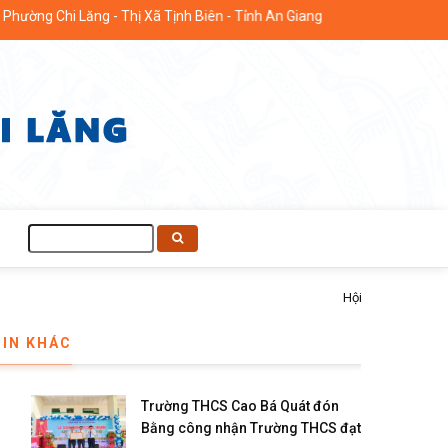
ờng Chi Lăng - Thị Xã Tịnh Biên - Tỉnh An Giang
Tìm
kiếm
i ấm nông dân cho hội viên khó khăn
TIN KHÁC
Trường THCS Cao Bá Quát đón
Bằng công nhận Trường THCS đạt