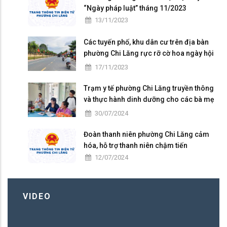
“Ngày pháp luật” tháng 11/2023
13/11/2023
Các tuyến phố, khu dân cư trên địa bàn
phường Chi Lăng rực rỡ cờ hoa ngày hội
Đại đoàn kết toàn dân tộc ở khu dân cư
17/11/2023
(18/11)
Trạm y tế phường Chi Lăng truyền thông
và thực hành dinh dưỡng cho các bà mẹ
có con nhỏ trên địa bàn
30/07/2024
Đoàn thanh niên phường Chi Lăng cảm
hóa, hỗ trợ thanh niên chậm tiến
12/07/2024
VIDEO