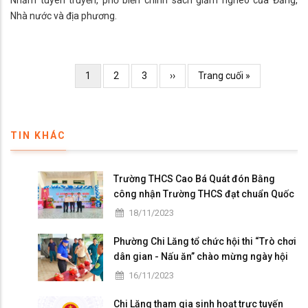
Nhằm tuyên truyền, phổ biến chính sách giảm nghèo của Đảng,
Nhà nước và địa phương.
Pagination
Current
1
Page
2
Page
3
Trang
››
Trang
Trang cuối »
page
kế
cuối
TIN KHÁC
Trường THCS Cao Bá Quát đón Bằng
công nhận Trường THCS đạt chuẩn Quốc
gia mức độ I và họp mặt kỷ niệm 41 năm
18/11/2023
ngày Nhà giáo Việt Nam
Phường Chi Lăng tổ chức hội thi “Trò chơi
dân gian - Nấu ăn” chào mừng ngày hội
Đại đoàn kết toàn dân tộc
16/11/2023
Chi Lăng tham gia sinh hoạt trực tuyến