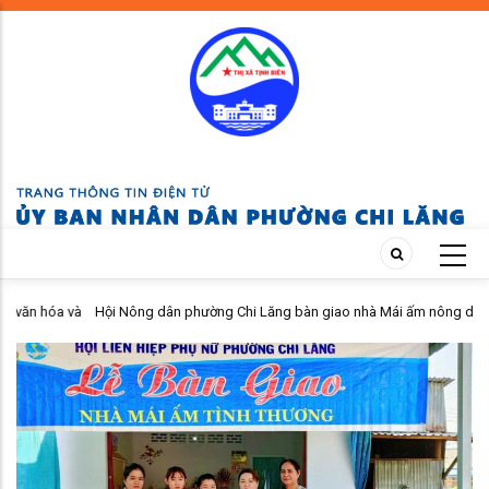
Skip
to
main
content
 và
Hội Nông dân phường Chi Lăng bàn giao nhà Mái ấm nông dân cho hội
viên khó khăn