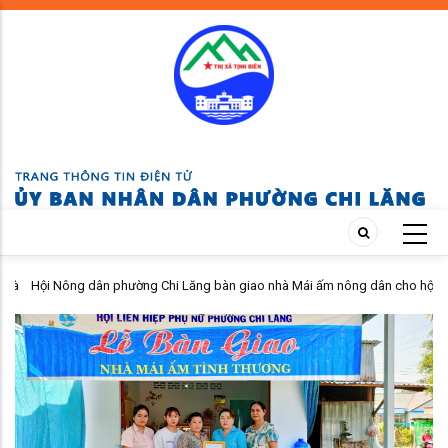
Skip
to
main
content
 và
Hội Nông dân phường Chi Lăng bàn giao nhà Mái ấm nông dân cho hội
viên khó khăn