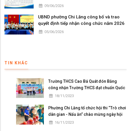
09/06/2026
UBND phường Chi Lăng công bố và trao
quyết định tiếp nhận công chức năm 2026
05/06/2026
TIN KHÁC
Trường THCS Cao Bá Quát đón Bằng
công nhận Trường THCS đạt chuẩn Quốc
gia mức độ I và họp mặt kỷ niệm 41 năm
18/11/2023
ngày Nhà giáo Việt Nam
Phường Chi Lăng tổ chức hội thi “Trò chơi
dân gian - Nấu ăn” chào mừng ngày hội
Đại đoàn kết toàn dân tộc
16/11/2023