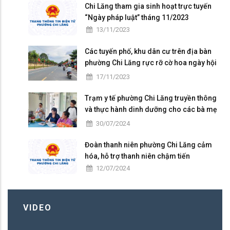
Chi Lăng tham gia sinh hoạt trực tuyến
“Ngày pháp luật” tháng 11/2023
13/11/2023
Các tuyến phố, khu dân cư trên địa bàn
phường Chi Lăng rực rỡ cờ hoa ngày hội
Đại đoàn kết toàn dân tộc ở khu dân cư
17/11/2023
(18/11)
Trạm y tế phường Chi Lăng truyền thông
và thực hành dinh dưỡng cho các bà mẹ
có con nhỏ trên địa bàn
30/07/2024
Đoàn thanh niên phường Chi Lăng cảm
hóa, hỗ trợ thanh niên chậm tiến
12/07/2024
VIDEO