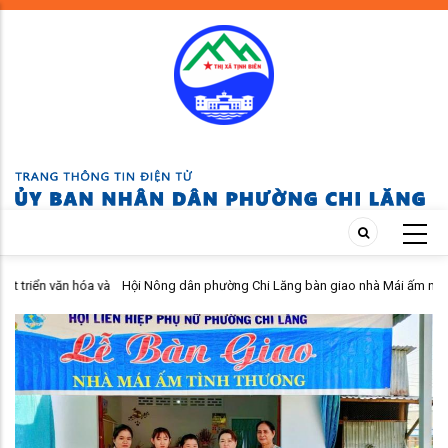
Skip
to
main
content
 và
Hội Nông dân phường Chi Lăng bàn giao nhà Mái ấm nông dân cho hội
viên khó khăn