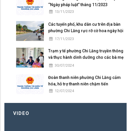
“Ngày pháp luật” tháng 11/2023
13/11/2023
Các tuyến phố, khu dân cư trên địa bàn
phường Chi Lăng rực rỡ cờ hoa ngày hội
Đại đoàn kết toàn dân tộc ở khu dân cư
17/11/2023
(18/11)
Trạm y tế phường Chi Lăng truyền thông
và thực hành dinh dưỡng cho các bà mẹ
có con nhỏ trên địa bàn
30/07/2024
Đoàn thanh niên phường Chi Lăng cảm
hóa, hỗ trợ thanh niên chậm tiến
12/07/2024
VIDEO