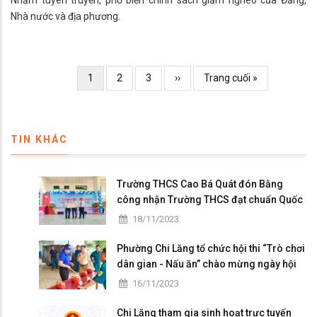
Nhằm tuyên truyền, phổ biến chính sách giảm nghèo của Đảng,
Nhà nước và địa phương.
Pagination
Current
1
Page
2
Page
3
Trang
››
Trang
Trang cuối »
page
kế
cuối
TIN KHÁC
Trường THCS Cao Bá Quát đón Bằng
công nhận Trường THCS đạt chuẩn Quốc
gia mức độ I và họp mặt kỷ niệm 41 năm
18/11/2023
ngày Nhà giáo Việt Nam
Phường Chi Lăng tổ chức hội thi “Trò chơi
dân gian - Nấu ăn” chào mừng ngày hội
Đại đoàn kết toàn dân tộc
16/11/2023
Chi Lăng tham gia sinh hoạt trực tuyến