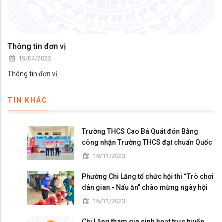
Thông tin đơn vị
19/04/2023
Thông tin đơn vị
TIN KHÁC
Trường THCS Cao Bá Quát đón Bằng
công nhận Trường THCS đạt chuẩn Quốc
gia mức độ I và họp mặt kỷ niệm 41 năm
18/11/2023
ngày Nhà giáo Việt Nam
Phường Chi Lăng tổ chức hội thi “Trò chơi
dân gian - Nấu ăn” chào mừng ngày hội
Đại đoàn kết toàn dân tộc
16/11/2023
Chi Lăng tham gia sinh hoạt trực tuyến