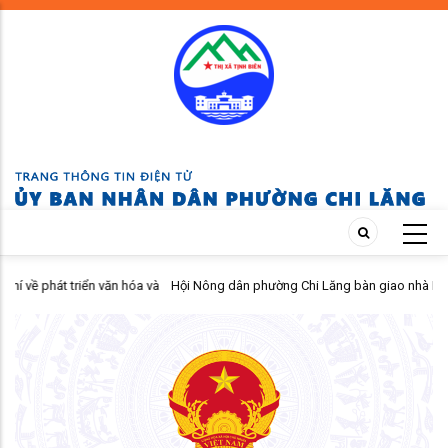
Skip
to
main
content
ăn hóa và
Hội Nông dân phường Chi Lăng bàn giao nhà Mái ấm nông dân cho
26.
viên khó khăn