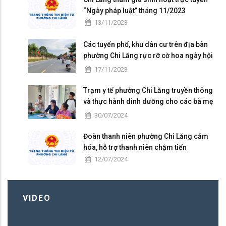
“Ngày pháp luật” tháng 11/2023
13/11/2023
Các tuyến phố, khu dân cư trên địa bàn
phường Chi Lăng rực rỡ cờ hoa ngày hội
Đại đoàn kết toàn dân tộc ở khu dân cư
17/11/2023
(18/11)
Trạm y tế phường Chi Lăng truyền thông
và thực hành dinh dưỡng cho các bà mẹ
có con nhỏ trên địa bàn
30/07/2024
Đoàn thanh niên phường Chi Lăng cảm
hóa, hỗ trợ thanh niên chậm tiến
12/07/2024
VIDEO