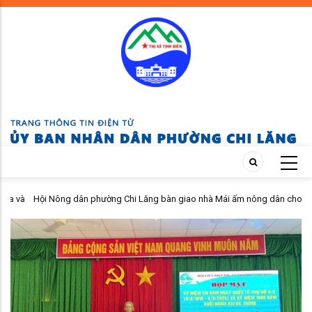
Skip
to
main
content
 và
Hội Nông dân phường Chi Lăng bàn giao nhà Mái ấm nông dân cho hội
viên khó khăn