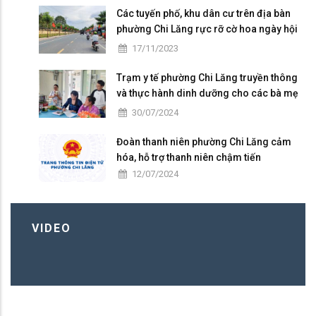
Các tuyến phố, khu dân cư trên địa bàn
phường Chi Lăng rực rỡ cờ hoa ngày hội
Đại đoàn kết toàn dân tộc ở khu dân cư
17/11/2023
(18/11)
Trạm y tế phường Chi Lăng truyền thông
và thực hành dinh dưỡng cho các bà mẹ
có con nhỏ trên địa bàn
30/07/2024
Đoàn thanh niên phường Chi Lăng cảm
hóa, hỗ trợ thanh niên chậm tiến
12/07/2024
VIDEO