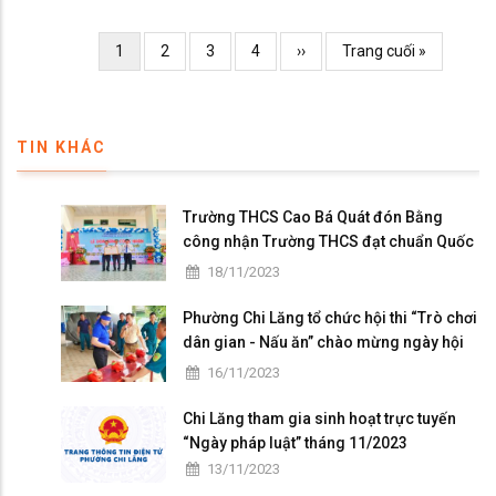
Pagination
Current
1
Page
2
Page
3
Page
4
Trang
››
Trang
Trang cuối »
page
kế
cuối
TIN KHÁC
Trường THCS Cao Bá Quát đón Bằng
công nhận Trường THCS đạt chuẩn Quốc
gia mức độ I và họp mặt kỷ niệm 41 năm
18/11/2023
ngày Nhà giáo Việt Nam
Phường Chi Lăng tổ chức hội thi “Trò chơi
dân gian - Nấu ăn” chào mừng ngày hội
Đại đoàn kết toàn dân tộc
16/11/2023
Chi Lăng tham gia sinh hoạt trực tuyến
“Ngày pháp luật” tháng 11/2023
13/11/2023