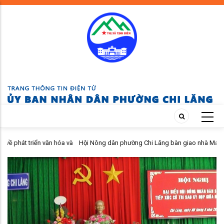
Skip
to
main
content
văn hóa và
Hội Nông dân phường Chi Lăng bàn giao nhà Mái ấm nông dân cho
26.
viên khó khăn