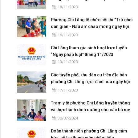
gia mức độ I và họp mặt kỷ niệm 41 năm
18/11/2023
ngày Nhà giáo Việt Nam
Phường Chi Lăng tổ chức hội thi “Trò chơi
dân gian - Nấu ăn” chào mừng ngày hội
Đại đoàn kết toàn dân tộc
16/11/2023
Chi Lăng tham gia sinh hoạt trực tuyến
“Ngày pháp luật” tháng 11/2023
13/11/2023
Các tuyến phố, khu dân cư trên địa bàn
phường Chi Lăng rực rỡ cờ hoa ngày hội
Đại đoàn kết toàn dân tộc ở khu dân cư
17/11/2023
(18/11)
Trạm y tế phường Chi Lăng truyền thông
và thực hành dinh dưỡng cho các bà mẹ
có con nhỏ trên địa bàn
30/07/2024
Đoàn thanh niên phường Chi Lăng cảm
hóa, hỗ trợ thanh niên chậm tiến