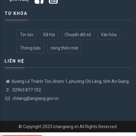
TỪ KHÓA
Tin tức
Xã hội
Chuyển đổi số
Văn hóa
Thông báo
nông thôn mới
LIÊN HỆ
Đường Lê Thánh Tôn, khóm 1, phường Chi Lăng, tỉnh An Giang.
02963.877.102
chilang@angiang.gov.vn
© Copyright 2023
ictangiang.vn
All Rights Reserved.