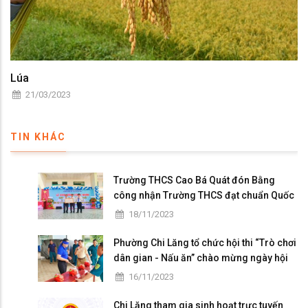
Lúa
21/03/2023
TIN KHÁC
Trường THCS Cao Bá Quát đón Bằng
công nhận Trường THCS đạt chuẩn Quốc
gia mức độ I và họp mặt kỷ niệm 41 năm
18/11/2023
ngày Nhà giáo Việt Nam
Phường Chi Lăng tổ chức hội thi “Trò chơi
dân gian - Nấu ăn” chào mừng ngày hội
Đại đoàn kết toàn dân tộc
16/11/2023
Chi Lăng tham gia sinh hoạt trực tuyến