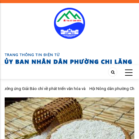
Skip
to
main
content
về phát triển văn hóa và
Hội Nông dân phường Chi Lăng bàn giao nhà Mái ấm
thứ IX - năm 2026.
viên khó khăn