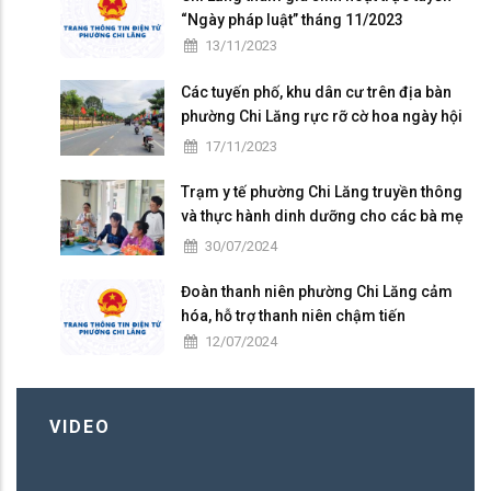
“Ngày pháp luật” tháng 11/2023
13/11/2023
Các tuyến phố, khu dân cư trên địa bàn
phường Chi Lăng rực rỡ cờ hoa ngày hội
Đại đoàn kết toàn dân tộc ở khu dân cư
17/11/2023
(18/11)
Trạm y tế phường Chi Lăng truyền thông
và thực hành dinh dưỡng cho các bà mẹ
có con nhỏ trên địa bàn
30/07/2024
Đoàn thanh niên phường Chi Lăng cảm
hóa, hỗ trợ thanh niên chậm tiến
12/07/2024
VIDEO