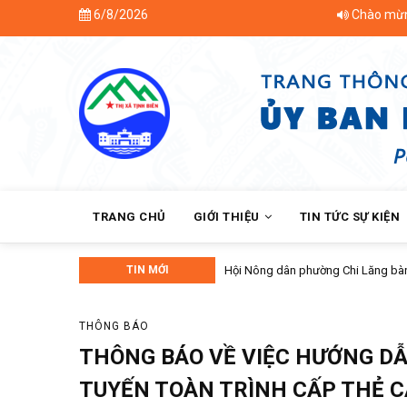
Skip
6/8/2026
Chào mừng bạn đến với Tr
to
main
content
MAIN
NAVIGATION
TRANG CHỦ
GIỚI THIỆU
TIN TỨC SỰ KIỆN
TIN MỚI
Phường Chi Lăng
THÔNG BÁO
THÔNG BÁO VỀ VIỆC HƯỚNG DẪ
TUYẾN TOÀN TRÌNH CẤP THẺ 