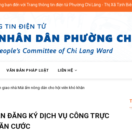
ang thông tin điện tử Phường Chi Lăng - Thị Xã Tịnh Biên - Tỉnh An Gi
VĂN BẢN PHÁP LUẬT
LIÊN HỆ
 tổ chức Lễ công bố và trao quyết định công tác cán bộ
N ĐĂNG KÝ DỊCH VỤ CÔNG TRỰC
CĂN CƯỚC