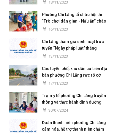
chuẩn Quốc gia mức độ I và họp
18/11/2023
mặt kỷ niệm 41 năm ngày Nhà
giáo Việt Nam
Phường Chi Lăng tổ chức hội thi
“Trò chơi dân gian - Nấu ăn” chào
mừng ngày hội Đại đoàn kết toàn
16/11/2023
dân tộc
Chi Lăng tham gia sinh hoạt trực
tuyến “Ngày pháp luật” tháng
11/2023
13/11/2023
Các tuyến phố, khu dân cư trên địa
bàn phường Chi Lăng rực rỡ cờ
hoa ngày hội Đại đoàn kết toàn
17/11/2023
dân tộc ở khu dân cư (18/11)
Trạm y tế phường Chi Lăng truyền
thông và thực hành dinh dưỡng
cho các bà mẹ có con nhỏ trên
30/07/2024
địa bàn
Đoàn thanh niên phường Chi Lăng
cảm hóa, hỗ trợ thanh niên chậm