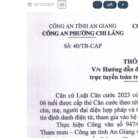
05/12/2025
-
aA
+