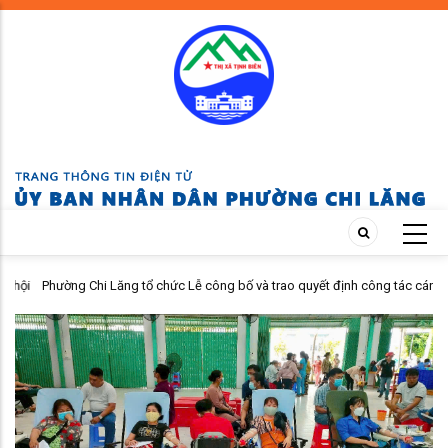
Skip
to
main
content
hội
Phường Chi Lăng tổ chức Lễ công bố và trao quyết định công tác cán
bộ