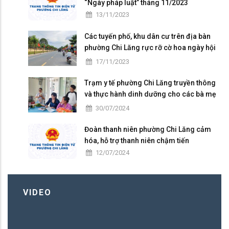
“Ngày pháp luật” tháng 11/2023
13/11/2023
Các tuyến phố, khu dân cư trên địa bàn
phường Chi Lăng rực rỡ cờ hoa ngày hội
Đại đoàn kết toàn dân tộc ở khu dân cư
17/11/2023
(18/11)
Trạm y tế phường Chi Lăng truyền thông
và thực hành dinh dưỡng cho các bà mẹ
có con nhỏ trên địa bàn
30/07/2024
Đoàn thanh niên phường Chi Lăng cảm
hóa, hỗ trợ thanh niên chậm tiến
12/07/2024
VIDEO