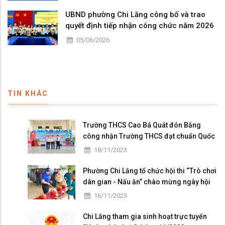
UBND phường Chi Lăng công bố và trao
quyết định tiếp nhận công chức năm 2026
05/06/2026
TIN KHÁC
Trường THCS Cao Bá Quát đón Bằng
công nhận Trường THCS đạt chuẩn Quốc
gia mức độ I và họp mặt kỷ niệm 41 năm
18/11/2023
ngày Nhà giáo Việt Nam
Phường Chi Lăng tổ chức hội thi “Trò chơi
dân gian - Nấu ăn” chào mừng ngày hội
Đại đoàn kết toàn dân tộc
16/11/2023
Chi Lăng tham gia sinh hoạt trực tuyến