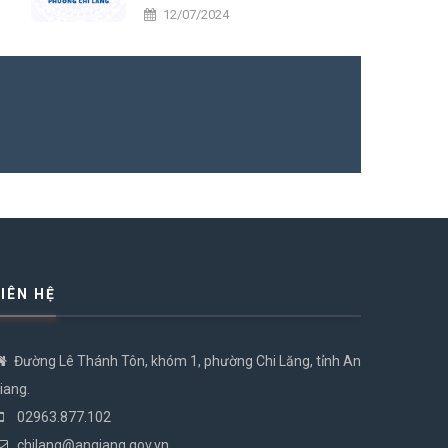
tiến
12/07/2024
LIÊN HỆ
Đường Lê Thánh Tôn, khóm 1, phường Chi Lăng, tỉnh An
iang.
02963.877.102
chilang@angiang.gov.vn