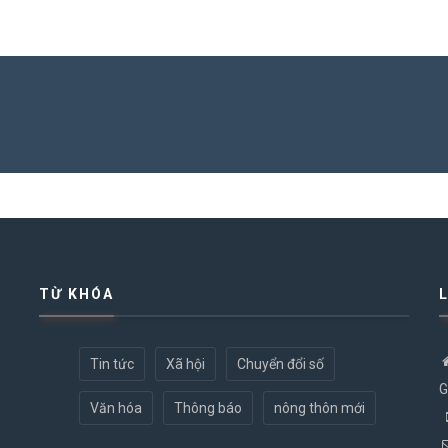
TỪ KHÓA
Tin tức
Xã hội
Chuyển đổi số
G
Văn hóa
Thông báo
nông thôn mới