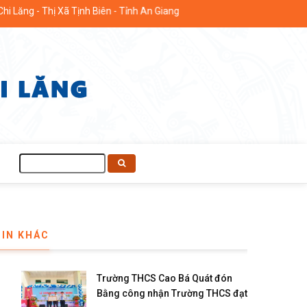
ăng - Thị Xã Tịnh Biên - Tỉnh An Giang
Tìm
kiếm
TIN KHÁC
Trường THCS Cao Bá Quát đón
Bằng công nhận Trường THCS đạt