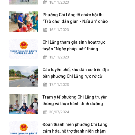
chuẩn Quốc gia mức độ I và họp
18/11/2023
mặt kỷ niệm 41 năm ngày Nhà
giáo Việt Nam
Phường Chi Lăng tổ chức hội thi
“Trò chơi dân gian - Nấu ăn” chào
mừng ngày hội Đại đoàn kết toàn
16/11/2023
dân tộc
Chi Lăng tham gia sinh hoạt trực
tuyến “Ngày pháp luật” tháng
11/2023
13/11/2023
Các tuyến phố, khu dân cư trên địa
bàn phường Chi Lăng rực rỡ cờ
hoa ngày hội Đại đoàn kết toàn
17/11/2023
dân tộc ở khu dân cư (18/11)
Trạm y tế phường Chi Lăng truyền
thông và thực hành dinh dưỡng
cho các bà mẹ có con nhỏ trên
30/07/2024
địa bàn
Đoàn thanh niên phường Chi Lăng
cảm hóa, hỗ trợ thanh niên chậm