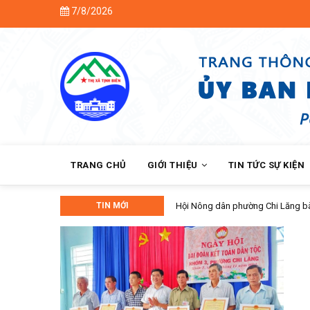
Skip
7/8/2026
to
main
content
MAIN
NAVIGATION
TRANG CHỦ
GIỚI THIỆU
TIN TỨC SỰ KIỆN
TIN MỚI
Hội Nông dân phường Chi Lăng bàn