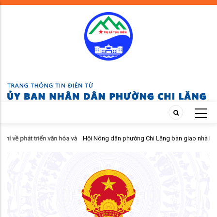
Skip
to
main
content
 triển văn hóa và
Hội Nông dân phường Chi Lăng bàn giao nhà Mái ấm nông d
 năm 2026.
viên khó khăn