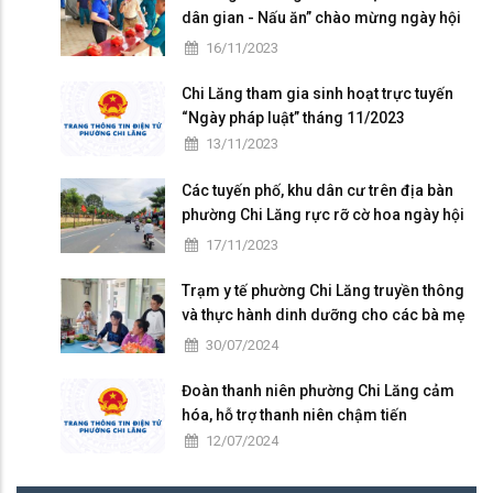
dân gian - Nấu ăn” chào mừng ngày hội
Đại đoàn kết toàn dân tộc
16/11/2023
Chi Lăng tham gia sinh hoạt trực tuyến
“Ngày pháp luật” tháng 11/2023
13/11/2023
Các tuyến phố, khu dân cư trên địa bàn
phường Chi Lăng rực rỡ cờ hoa ngày hội
Đại đoàn kết toàn dân tộc ở khu dân cư
17/11/2023
(18/11)
Trạm y tế phường Chi Lăng truyền thông
và thực hành dinh dưỡng cho các bà mẹ
có con nhỏ trên địa bàn
30/07/2024
Đoàn thanh niên phường Chi Lăng cảm
hóa, hỗ trợ thanh niên chậm tiến
12/07/2024