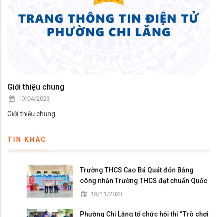
Giới thiệu chung
19/04/2023
Giới thiệu chung
TIN KHÁC
Trường THCS Cao Bá Quát đón Bằng
công nhận Trường THCS đạt chuẩn Quốc
gia mức độ I và họp mặt kỷ niệm 41 năm
18/11/2023
ngày Nhà giáo Việt Nam
Phường Chi Lăng tổ chức hội thi “Trò chơi